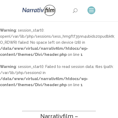
Warning
: session_start():
open(/var/lib/php/sessions/sess_hmgftf35nn4ubids20pudbkfir,
O_RDWR) failed: No space left on device (28) in
/data/www/virtual/narrativfilm/htdocs/wp-
content/themes/Divi/header.php
on line
1
Warning
: session_start(): Failed to read session data: files (path:
/var/lib/php/sessions) in
/data/www/virtual/narrativfilm/htdocs/wp-
content/themes/Divi/header.php
on line
1
Narrativfilm –